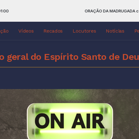
ORAÇÃO DA MADRUGADA com GR
ação
Vídeos
Recados
Locutores
Notícias
P
o geral do Espírito Santo de De