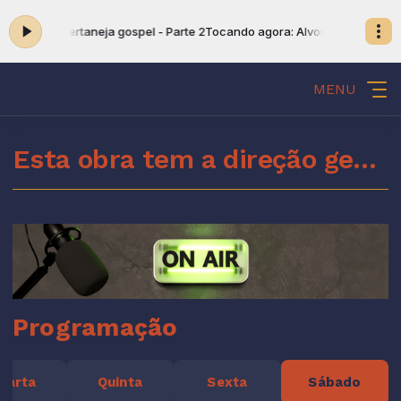
Alvorada sertaneja gospel - Parte 2
Tocando agora: Alvorada sertaneja g
MENU
Esta obra tem a direção geral do Espírito Santo de Deus
Programação
uarta
Quinta
Sexta
Sábado