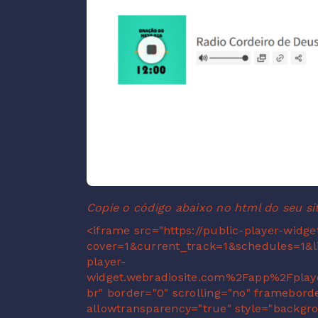
Copie o código abaixo no html do seu si
<iframe src="https://public-player-widg
cover=1&current_track=1&schedules=1&
player-
widget.webradiosite.com%2Fapp%2Fpla
br" border="0" scrolling="no" frameborde
allowtransparency="true" style="backgro