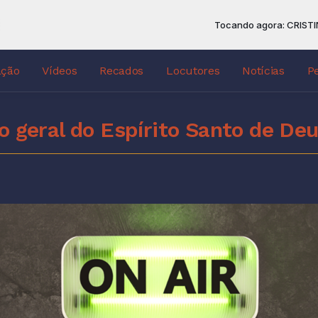
Tocando agora: CRISTINA ME
ação
Vídeos
Recados
Locutores
Notícias
P
o geral do Espírito Santo de De