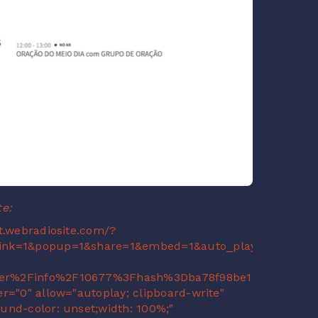
te:
et.webradiosite.com/?
link=1&popup=1&share=1&embed=1&auto_play=1&source=
yer%2Finfo%2F10677%3Fhash%3Dba78f98be105e9bb0bcd7
r="0" allow="autoplay; clipboard-write"
und-color: unset;width: 100%;"