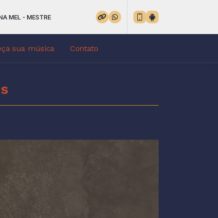
L - MESTRE
eça sua música
Contato
us