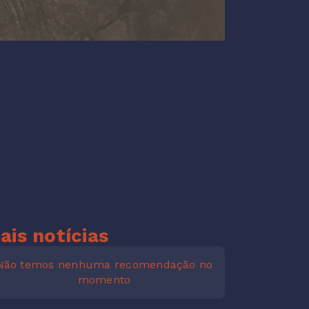
ais notícias
Não temos nenhuma recomendação no
momento