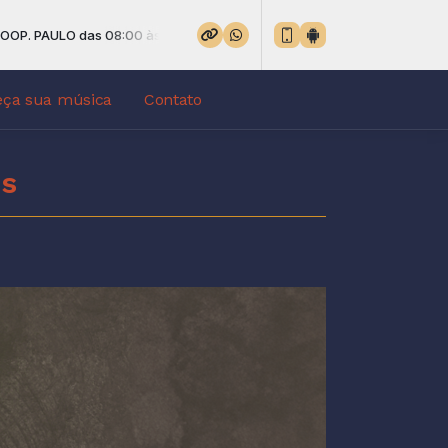
ULO das 08:00 às 09:00 -
Tocando agora: ESTEVES JACINTO - OLH
eça sua música
Contato
us