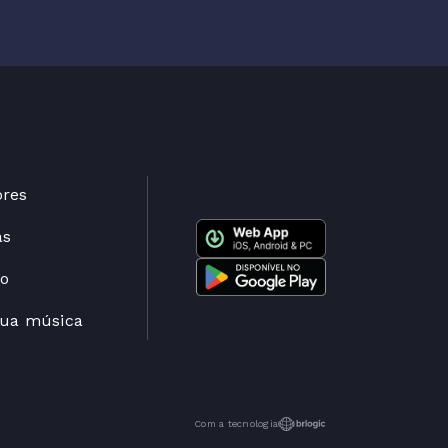
ores
as
to
sua música
Com a tecnologia