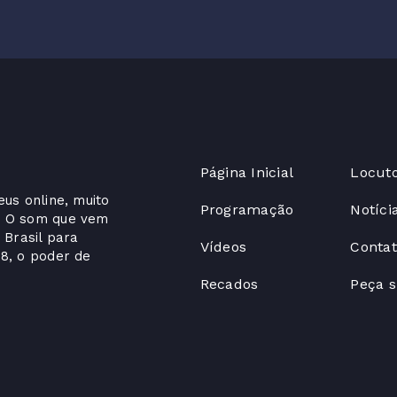
Página Inicial
Locut
us online, muito
Programação
Notíci
. O som que vem
 Brasil para
Vídeos
Conta
8, o poder de
Recados
Peça 