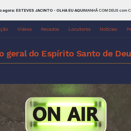
a: ESTEVES JACINTO - OLHA EU AQUI
MANHÃ COM DEUS com COOP. PA
ação
Vídeos
Recados
Locutores
Notícias
P
o geral do Espírito Santo de De