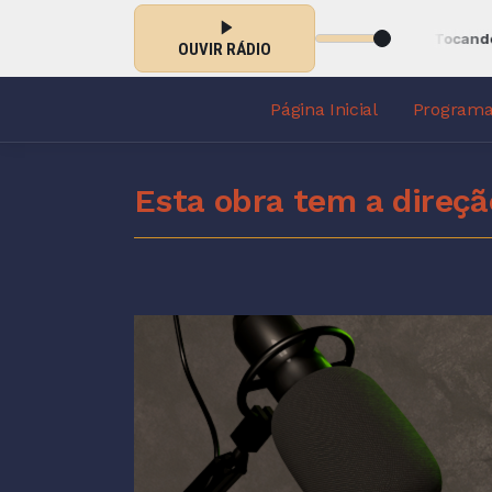
NHÃ COM DEUS com COOP. PAULO das 08:00 às 09:00 -
Tocando agor
OUVIR RÁDIO
Página Inicial
Program
Esta obra tem a direçã